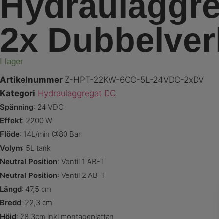
Hydraulaggre
2x Dubbelve
I lager
Artikelnummer
Z-HPT-22KW-6CC-5L-24VDC-2xDV
Kategori
Hydraulaggregat DC
Spänning
: 24 VDC
Effekt
: 2200 W
Flöde
: 14L/min @80 Bar
Volym
: 5L tank
Neutral Position
: Ventil 1 AB-T
Neutral Position
: Ventil 2 AB-T
Längd
: 47,5 cm
Bredd
: 22,3 cm
Höjd
: 28,3cm inkl montageplattan