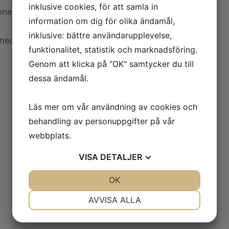
inklusive cookies, för att samla in
oner.
information om dig för olika ändamål,
inklusive: bättre användarupplevelse,
med 2 dubbelverkande funktioner.
funktionalitet, statistik och marknadsföring.
Genom att klicka på "OK" samtycker du till
dessa ändamål.
Läs mer om vår användning av cookies och
behandling av personuppgifter på vår
webbplats.
VISA
DETALJER
JA
NEJ
OK
JA
NEJ
NÖDVÄNDIG
INSTÄLLNINGAR
AVVISA ALLA
JA
NEJ
JA
NEJ