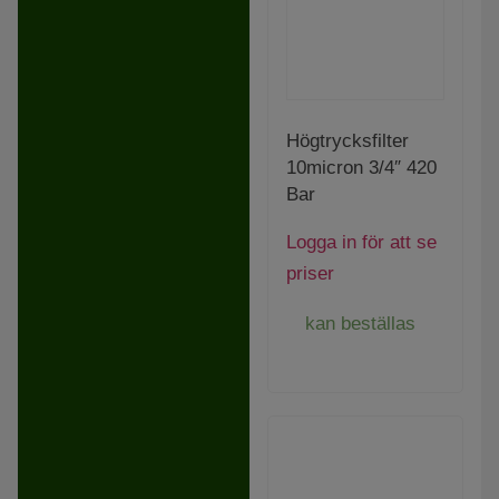
Högtrycksfilter
10micron 3/4″ 420
Bar
Logga in för att se
priser
kan beställas