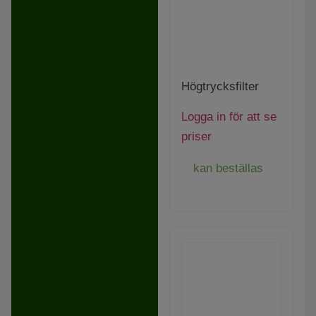
Högtrycksfilter
Logga in för att se
priser
kan beställas