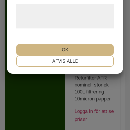
Læs mere om vores brug af cookies og
behandling af persondata på vores
hjemmeside.
OK
NØDVENDIGE
PRÆFERENCER
AFVIS ALLE
Returfilter AFR
MARKETING
STATISTIK
nominell storlek
100L filtrering
10micron papper
Logga in för att se
priser