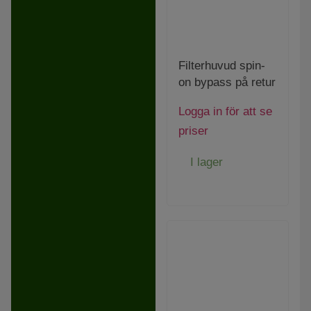
Filterhuvud spin-
on bypass på retur
Logga in för att se
priser
I lager