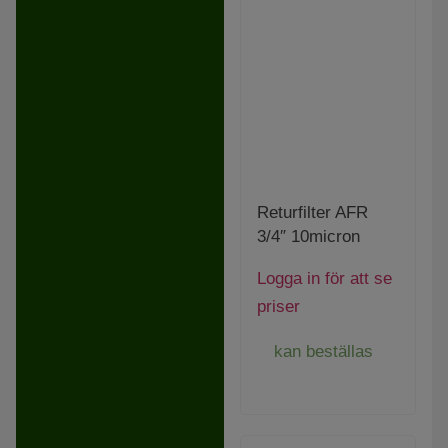
Returfilter AFR
3/4″ 10micron
Logga in för att se
priser
kan beställas