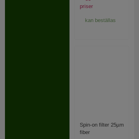
priser
kan beställas
Spin-on filter 25µm
fiber