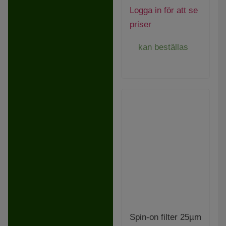
Logga in för att se
priser
kan beställas
Spin-on filter 25µm