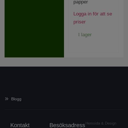
papper
Logga in för att se
priser
I lager
Blogg
Hemsida & Design
Kontakt
Besöksadress