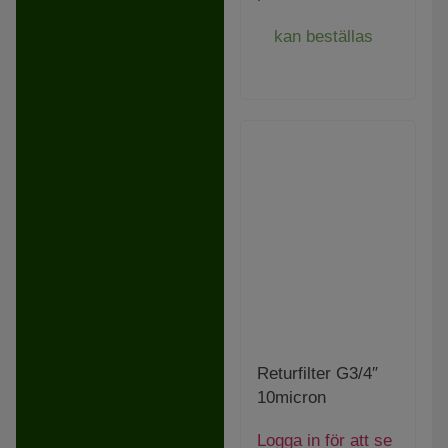
kan beställas
Returfilter G3/4″
10micron
Logga in för att se