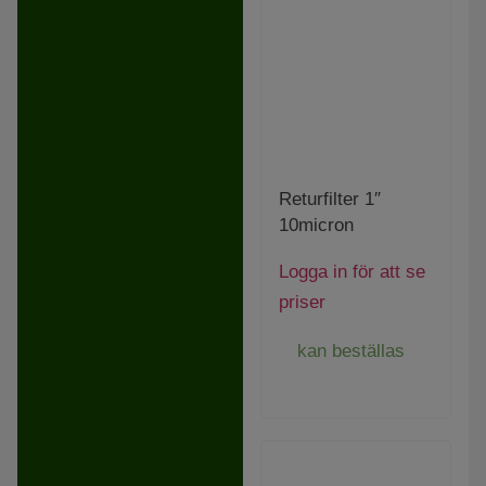
Returfilter 1″
10micron
Logga in för att se
priser
kan beställas