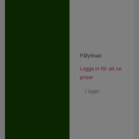
Påfyllnad
Logga in för att se
priser
I lager