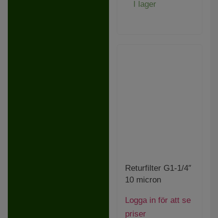
I lager
Returfilter G1-1/4″
10 micron
Logga in för att se
priser