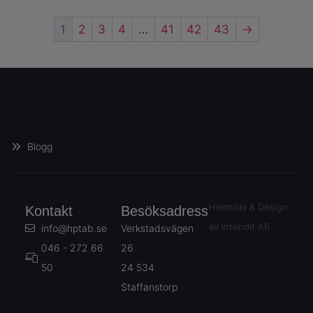
1
2
3
4
…
41
42
43
→
Blogg
Hemsida & Design
Kontakt
Besöksadress
av Intendit AB
info@hptab.se
Verkstadsvägen
046 - 272 66
26
50
24 534
Staffanstorp