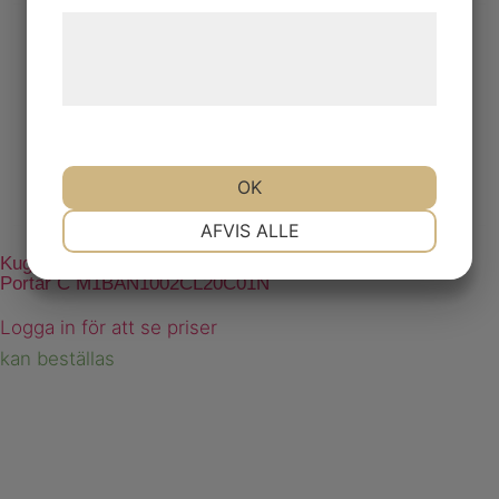
Læs mere om vores brug af cookies og
behandling af persondata på vores
hjemmeside.
OK
NØDVENDIGE
PRÆFERENCER
AFVIS ALLE
Kugghjulsmotor Gr 1 Höger 2,00 cc Fläns BA Axel C01
Portar C M1BAN1002CL20C01N
MARKETING
STATISTIK
Logga in för att se priser
kan beställas