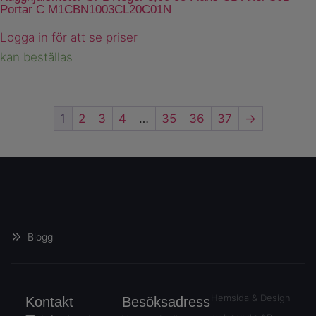
Portar C M1CBN1003CL20C01N
Logga in för att se priser
kan beställas
1
2
3
4
…
35
36
37
→
Blogg
Hemsida & Design
Kontakt
Besöksadress