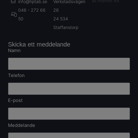
av Intendit AB
info@hptab.se
Verkstadsvägen
046 - 272 66
26
50
24 534
Staffanstorp
Skicka ett meddelande
Namn
Telefon
E-post
Meddelande