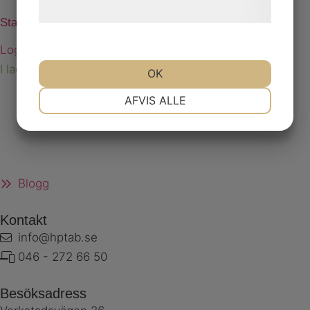
hjemmeside.
Startrelä 48DC 225A för Ø80 Ø114 motor
Logga in för att se priser
I lager
OK
NØDVENDIGE
PRÆFERENCER
AFVIS ALLE
MARKETING
STATISTIK
Blogg
Kontakt
info@hptab.se
046 - 272 66 50
Besöksadress