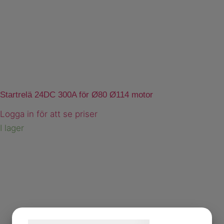
Startrelä 24DC 300A för Ø80 Ø114 motor
Logga in för att se priser
I lager