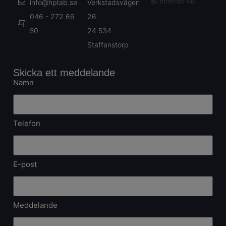
av Intendit AB
info@hptab.se
Verkstadsvägen
046 - 272 66
26
50
24 534
Staffanstorp
Skicka ett meddelande
Namn
Telefon
E-post
Meddelande