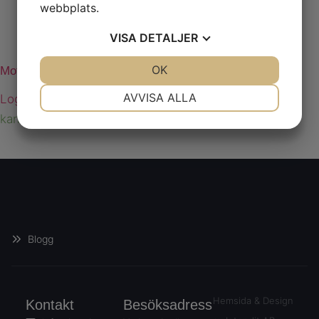
webbplats.
VISA
DETALJER
JA
NEJ
OK
JA
NEJ
Motor DC 800W 48VDC dia80 termovakt
NÖDVÄNDIG
INSTÄLLNINGAR
AVVISA ALLA
Logga in för att se priser
kan beställas
JA
NEJ
JA
NEJ
MARKNADSFÖRING
STATISTIK
Blogg
Hemsida & Design
Kontakt
Besöksadress