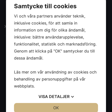
Samtycke till cookies
Vi och våra partners använder teknik,
inklusive cookies, för att samla in
Blogg
information om dig för olika ändamål,
inklusive: bättre användarupplevelse,
funktionalitet, statistik och marknadsföring.
Hemsida & Design
Kontakt
Besöksadress
Genom att klicka på "OK" samtycker du till
av Intendit AB
info@hptab.se
Verkstadsvägen
dessa ändamål.
046 - 272 66
26
50
24 534
Läs mer om vår användning av cookies och
Staffanstorp
behandling av personuppgifter på vår
webbplats.
Skicka ett meddelande
Namn
VISA
DETALJER
JA
NEJ
OK
JA
NEJ