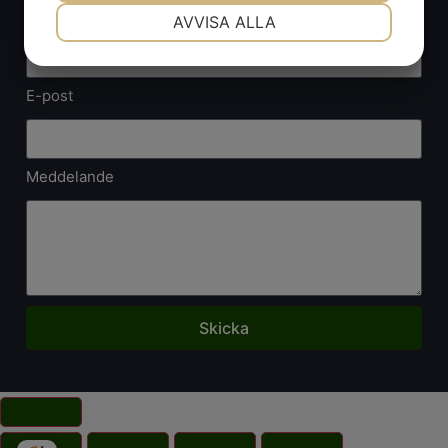
NÖDVÄNDIG
INSTÄLLNINGAR
Telefon
AVVISA ALLA
JA
NEJ
JA
NEJ
MARKNADSFÖRING
STATISTIK
E-post
Meddelande
Skicka